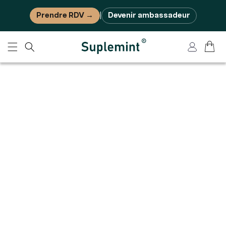
Ignorer et passer au contenu
Prendre RDV →
Devenir ambassadeur
|
Panier
Connexion