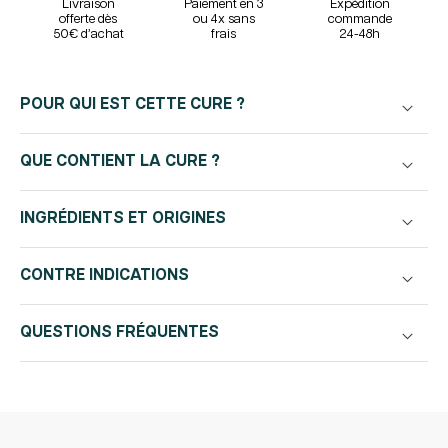
Psyllium
Psyllium
Livraison
Paiement en 3
Expédition
offerte dès
ou 4x sans
commande
Probiotiques
Probiotiques
50€ d’achat
frais
24-48h
Enzymes
Enzymes
Digestives
Digestives
|
|
POUR QUI EST CETTE CURE ?
210
210
gélules
gélules
30j
30j
QUE CONTIENT LA CURE ?
INGRÉDIENTS ET ORIGINES
CONTRE INDICATIONS
QUESTIONS FRÉQUENTES