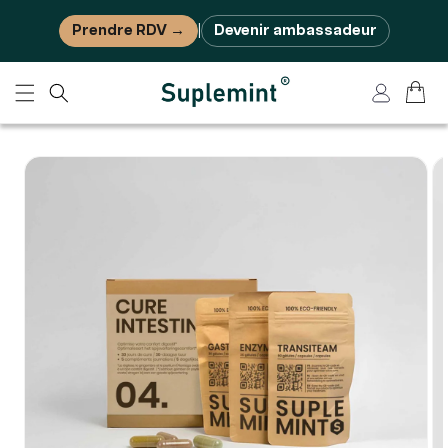
Ignorer et passer au contenu
Prendre RDV →
Devenir ambassadeur
|
Panier
Connexion
Passer aux informations
produits