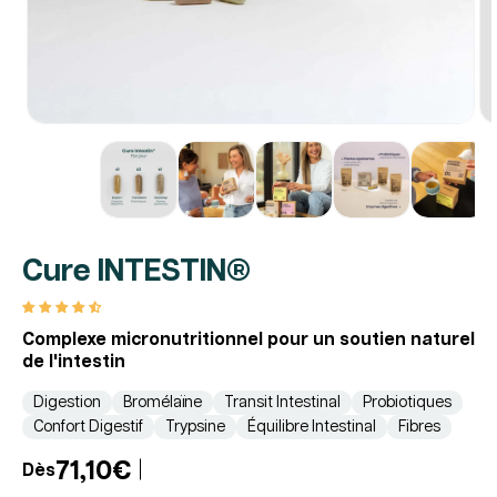
Cure INTESTIN®
Complexe micronutritionnel pour un soutien naturel
de l'intestin
Digestion
Bromélaïne
Transit Intestinal
Probiotiques
Confort Digestif
Trypsine
Équilibre Intestinal
Fibres
71,10€
Dès
Prix
Prix