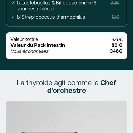
1x Lactobacillus & Bifidobacterium (6
32€
souches ciblées)
1x Streptococcus thermophilus
18€
Valeur totale
426€
Valeur du Pack Intestin
80 €
Vous économisez
346€
La thyroide agit comme le
Chef
d’orchestre