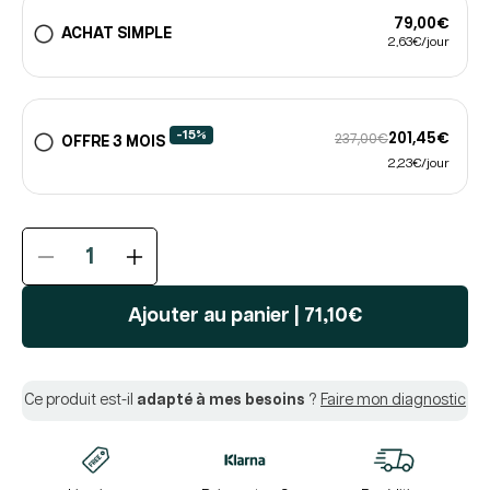
79,00€
ACHAT SIMPLE
2,63€/jour
-15%
201,45€
237,00€
OFFRE 3 MOIS
2,23€/jour
Réduire
Augmenter
la
la
quantité
quantité
Ajouter au panier
|
71,10€
de
de
Cure
Cure
INTESTIN®
INTESTIN®
Ce produit est-il
adapté à mes besoins
?
Faire mon diagnostic
|
|
Confort
Confort
Digestif
Digestif
|
|