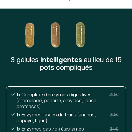
3 gélules
intelligentes
au lieu de 15
pots compliqués
1x Complexe d’enzymes digestives
39€
(bromélaïne, papaïne, amylase, lipase,
protéases)
1x Enzymes issues de fruits (ananas,
29€
papaye, figue)
1x Enzymes gastro-résistantes
24€