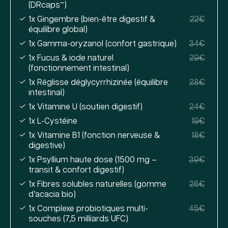
(DRcaps™)
1x Gingembre (bien-être digestif &
22€
équilibre global)
1x Gamma-oryzanol (confort gastrique)
34€
1x Fucus & iode naturel
29€
(fonctionnement intestinal)
1x Réglisse déglycyrrhizinée (équilibre
28€
intestinal)
1x Vitamine U (soutien digestif)
24€
1x L-Cystéine
19€
1x Vitamine B1 (fonction nerveuse &
18€
digestive)
1x Psyllium haute dose (1500 mg –
39€
transit & confort digestif)
1x Fibres solubles naturelles (gomme
26€
d’acacia bio)
1x Complexe probiotiques multi-
45€
souches (7,5 milliards UFC)