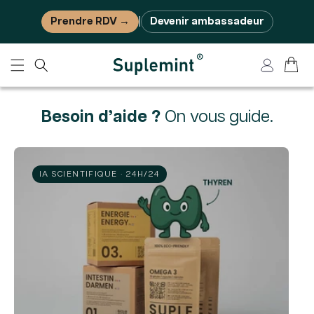
Ignorer et passer au contenu
Prendre RDV →
Devenir ambassadeur
|
Panier
Connexion
Besoin d’aide ?
On vous guide.
IA SCIENTIFIQUE · 24H/24