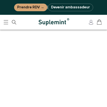
Ignorer et passer au contenu
Prendre RDV →
Devenir ambassadeur
|
Panier
Connexion