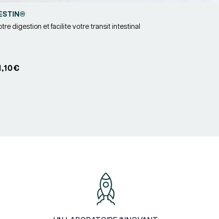
ESTIN®
re digestion et facilite votre transit intestinal
r :
1,10€
nnel