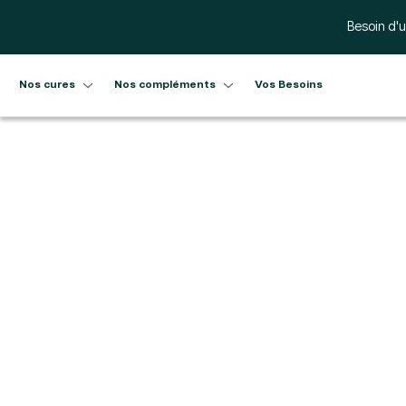
Ignorer et passer au contenu
Besoin d'u
Nos cures
Nos compléments
Vos Besoins