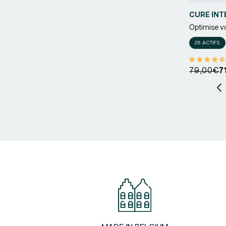
CURE INT
Optimise vot
Fournisseu
26 ACTIFS
Prix
Prix
79,00€
7
habituel
promotio