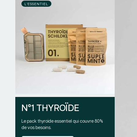
L’ESSENTIEL
N°1 THYROÏDE
Le pack thyroïde essentiel qui couvre 80%
de vos besoins.