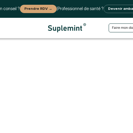
n conseil ?
Prendre RDV →
|
Professionnel de santé ?
Devenir amb
Faire mon di