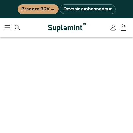
Ignorer et passer au contenu
Prendre RDV →
Devenir ambassadeur
|
Panier
Connexion