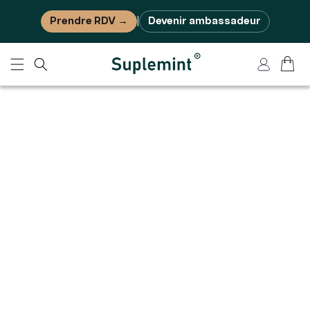
Ignorer et passer au contenu
Prendre RDV →
Devenir ambassadeur
|
Panier
Connexion