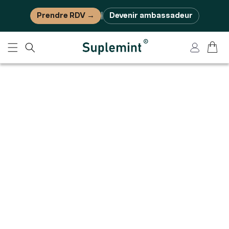
Ignorer et passer au contenu
Prendre RDV →
Devenir ambassadeur
|
Panier
Connexion