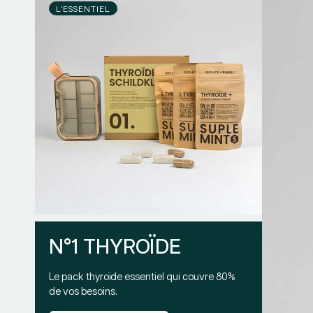
L’ESSENTIEL
N°1 THYROÏDE
Le pack thyroïde essentiel qui couvre 80%
de vos besoins.