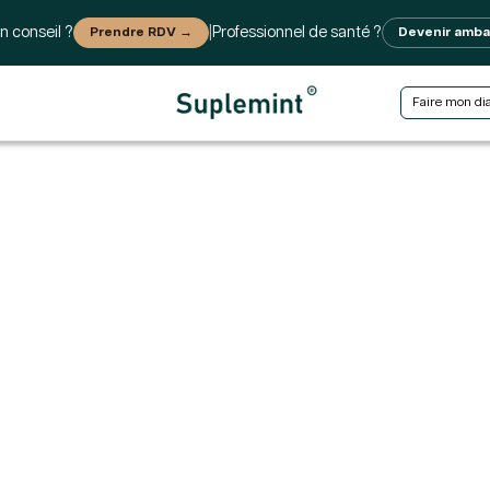
n conseil ?
Prendre RDV →
|
Professionnel de santé ?
Devenir amb
Faire mon di