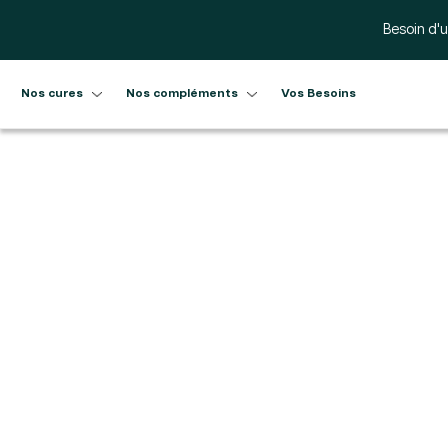
Ignorer et passer au contenu
Besoin d'u
Nos cures
Nos compléments
Vos Besoins