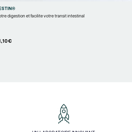
ESTIN®
re digestion et facilite votre transit intestinal
r :
1,10€
nnel