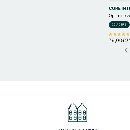
CURE INT
Optimise vot
Fournisseu
26 ACTIFS
Prix
Prix
79,00€
7
habituel
promotio