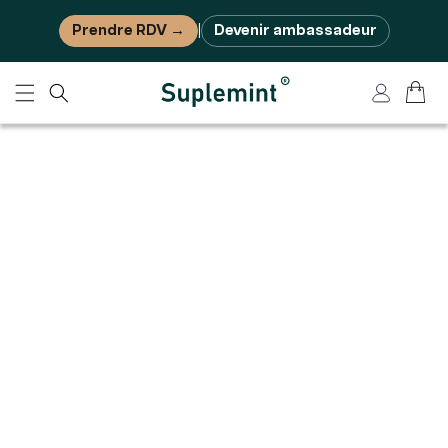
Ignorer et passer au contenu
Prendre RDV →
Devenir ambassadeur
|
Panier
Connexion