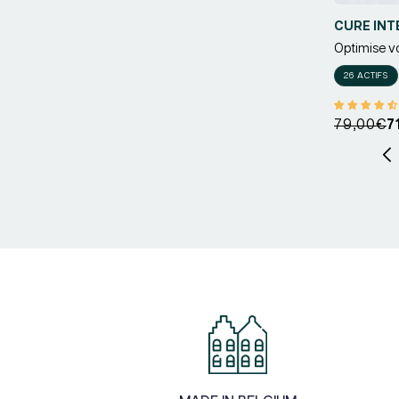
CURE INT
Optimise vot
Fournisseu
26 ACTIFS
Prix
Prix
79,00€
7
habituel
promotio