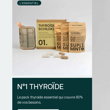
L’ESSENTIEL
N°1 THYROÏDE
Le pack thyroïde essentiel qui couvre 80%
de vos besoins.