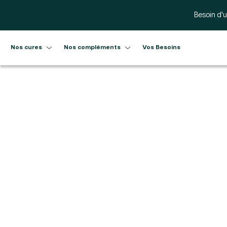
Ignorer et passer au contenu
Besoin d'u
Nos cures
Nos compléments
Vos Besoins