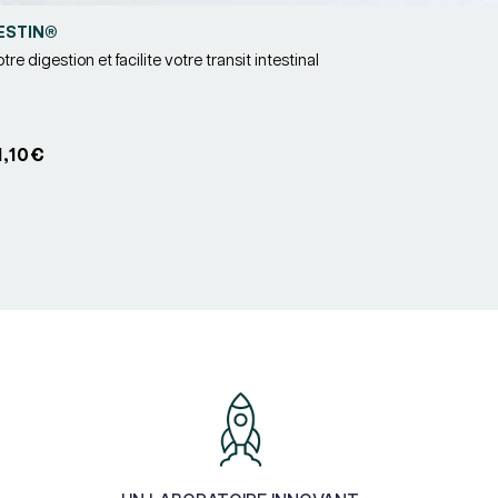
ESTIN®
re digestion et facilite votre transit intestinal
r :
1,10€
nnel