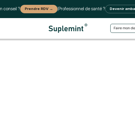
n conseil ?
Prendre RDV →
|
Professionnel de santé ?
Devenir amb
Faire mon di