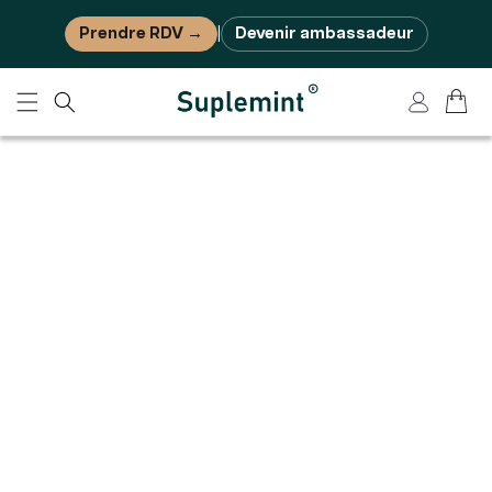
Ignorer et passer au contenu
Prendre RDV →
Devenir ambassadeur
|
Panier
Connexion