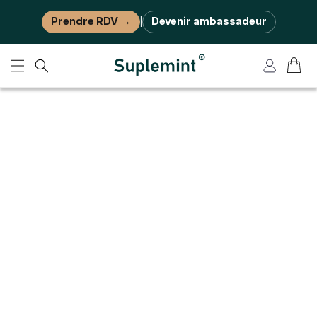
Ignorer et passer au contenu
Prendre RDV →
Devenir ambassadeur
|
Panier
Connexion