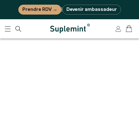
Ignorer et passer au contenu
Prendre RDV →
Devenir ambassadeur
|
Panier
Connexion