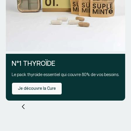
CU
Opt
Fou
2
Pr
Pr
79
ha
pr
N°1 THYROÏDE
Le pack thyroïde essentiel qui couvre 80% de vos besoins.
Je découvre la Cure