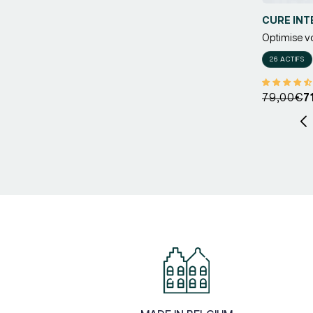
CURE INT
Optimise vot
Fournisseu
26 ACTIFS
Prix
Prix
79,00€
7
habituel
promotio