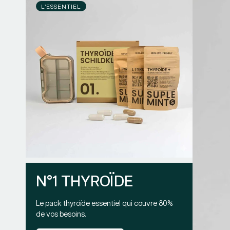
L’ESSENTIEL
N°1 THYROÏDE
Le pack thyroïde essentiel qui couvre 80%
de vos besoins.