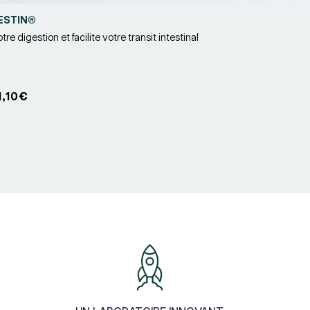
ESTIN®
re digestion et facilite votre transit intestinal
r :
1,10€
nnel