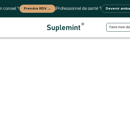
n conseil ?
Prendre RDV →
|
Professionnel de santé ?
Devenir amb
Faire mon di