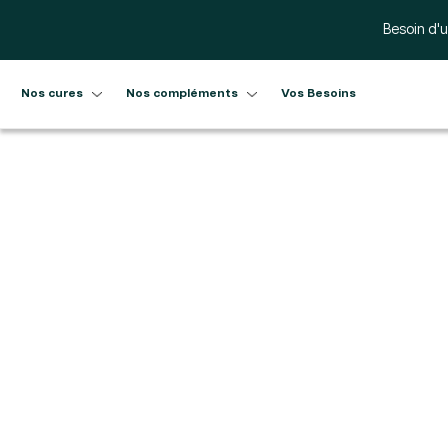
Ignorer et passer au contenu
Besoin d'u
Nos cures
Nos compléments
Vos Besoins