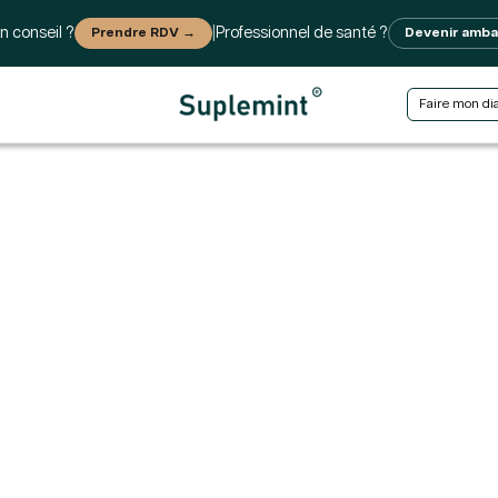
n conseil ?
Prendre RDV →
|
Professionnel de santé ?
Devenir amb
Faire mon di