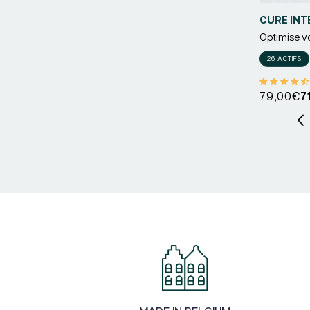
CURE INT
Optimise vot
Fournisseu
26 ACTIFS
Prix
Prix
79,00€
7
habituel
promotio