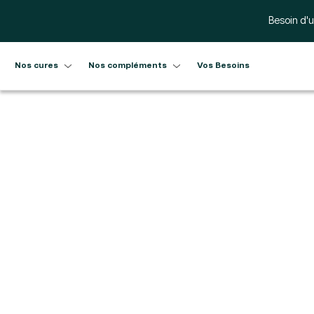
Ignorer et passer au contenu
Besoin d'u
Nos cures
Nos compléments
Vos Besoins