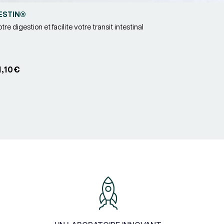
ESTIN®
re digestion et facilite votre transit intestinal
r :
1,10€
nnel