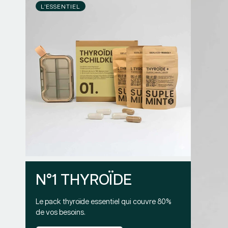
L’ESSENTIEL
N°1 THYROÏDE
Le pack thyroïde essentiel qui couvre 80%
de vos besoins.