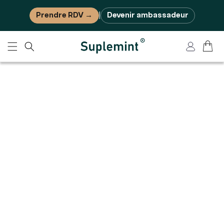
Ignorer et passer au contenu
Prendre RDV →
Devenir ambassadeur
|
Panier
Connexion