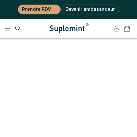
Ignorer et passer au contenu
Prendre RDV →
Devenir ambassadeur
|
Panier
Connexion