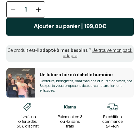
Réduire
Augmenter
la
la
quantité
quantité
Ajouter au panier
|
199,00€
de
de
Pack
Pack
SUMMER
SUMMER
Ce produit est-il
adapté à mes besoins
?
Je trouve mon pack
RESET
RESET
adapté
Un laboratoire à échelle humaine
Docteurs, biologistes, pharmaciens et nutritionnistes, nos
8 experts vous proposent des cures naturellement
efficaces.
Livraison
Paiement en 3
Expédition
offerte dès
ou 4x sans
commande
50€ d’achat
frais
24-48h