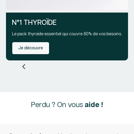
Pr
Pr
79
ha
pr
N°1 THYROÏDE
Le pack thyroïde essentiel qui couvre 80% de vos besoins.
Je découvre
Perdu ? On vous
aide !