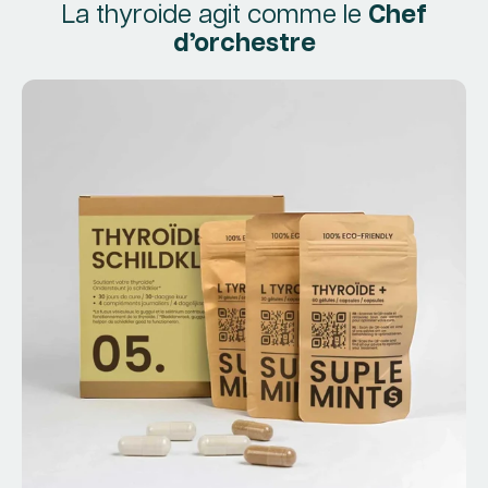
La thyroide agit comme le
Chef
d’orchestre
CU
Boo
la 
Fou
1