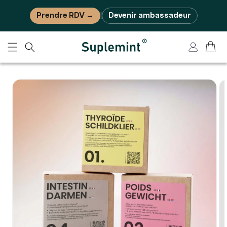
Ignorer et passer au contenu
Prendre RDV →
Devenir ambassadeur
|
Panier
Connexion
Passer aux informations
produits