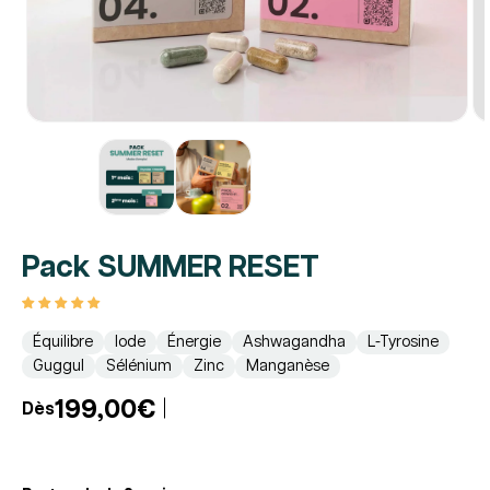
Pack SUMMER RESET
Équilibre
Iode
Énergie
Ashwagandha
L-Tyrosine
Guggul
Sélénium
Zinc
Manganèse
199,00€
Dès
Prix
Prix
habituel
promotionnel