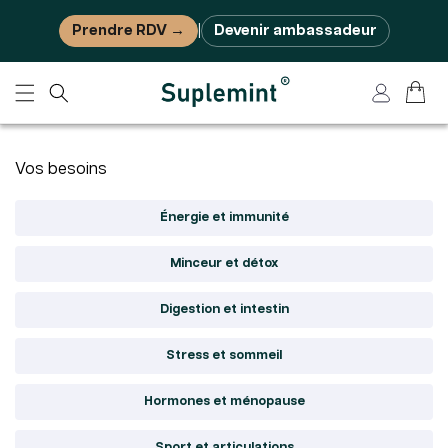
Ignorer et passer au contenu
Prendre RDV →
Devenir ambassadeur
|
Panier
Connexion
Vos besoins
Énergie et immunité
Minceur et détox
Digestion et intestin
Stress et sommeil
Hormones et ménopause
Sport et articulations