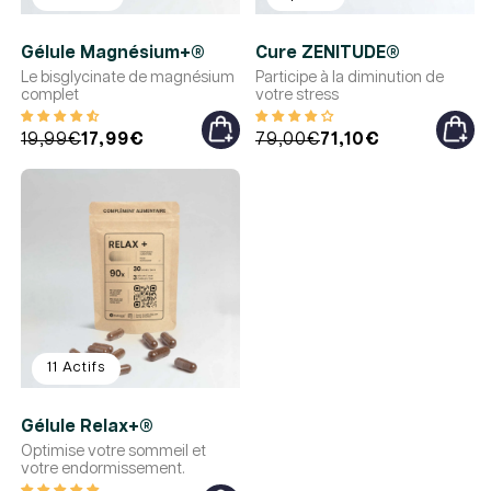
Gélule Magnésium+®
Cure ZENITUDE®
Le bisglycinate de magnésium
Participe à la diminution de
complet
votre stress
Prix
Prix
19,99€
17,99€
Prix
Prix
79,00€
71,10€
habituel
promotionnel
habituel
promotionnel
11 Actifs
Gélule Relax+®
Optimise votre sommeil et
votre endormissement.