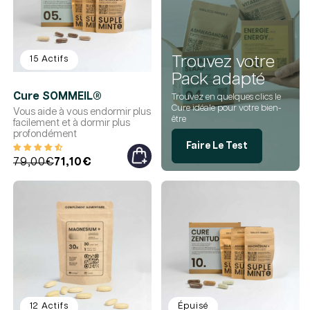
Trouvez votre
15 Actifs
Pack adapté
Cure SOMMEIL®
Trouvez en quelques clics le
Cure idéale pour votre bien-
Vous aide à vous endormir plus
être
facilement et à dormir plus
profondément
Faire Le Test
Prix
Prix
79,00€
71,10€
habituel
promotionnel
12 Actifs
Épuisé