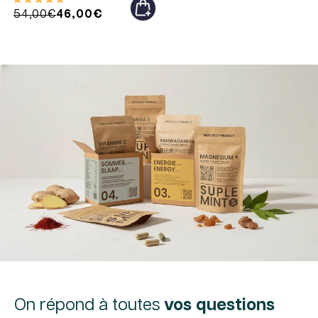
Prix
Prix
54,00€
46,00€
habituel
promotionnel
On répond à toutes
vos questions