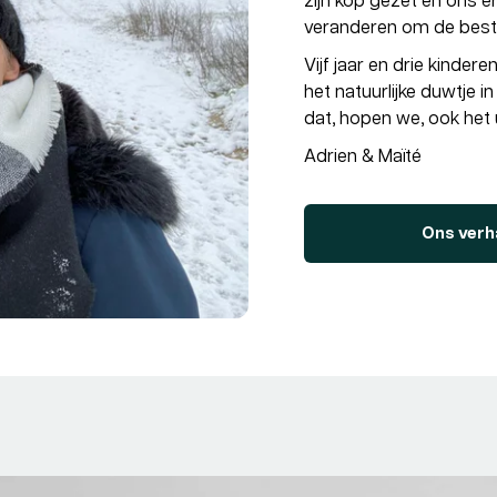
zijn kop gezet en ons er
veranderen om de beste
Vijf jaar en drie kinder
het natuurlijke duwtje 
dat, hopen we, ook het
Adrien & Maïté
Ons verh