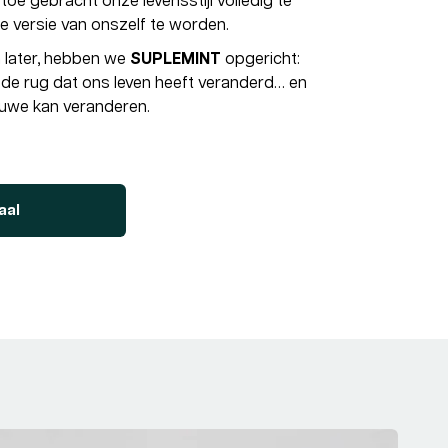
toe gebracht onze levensstijl volledig te
 versie van onszelf te worden.
en later, hebben we
SUPLEMINT
opgericht:
in de rug dat ons leven heeft veranderd… en
 uwe kan veranderen.
aal