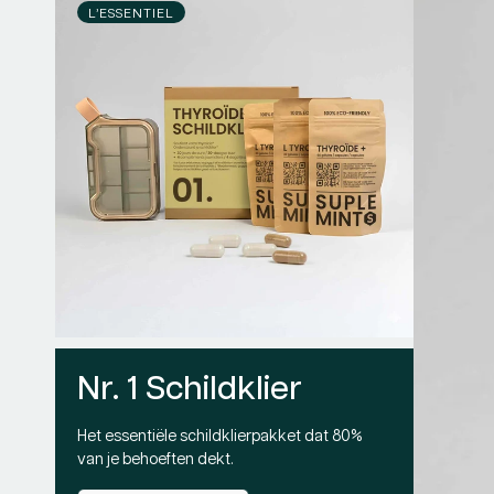
L’ESSENTIEL
Nr. 1 Schildklier
Het essentiële schildklierpakket dat 80%
van je behoeften dekt.