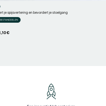
®
rt je spijsvertering en bevordert je stoelgang
r:
 BESTANDDELEN
rijs
1,10€