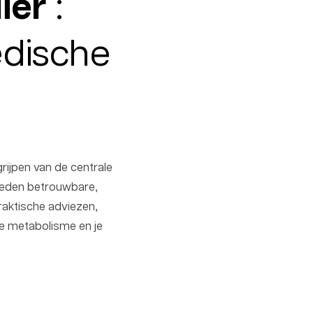
ier
:
edische
rijpen van de centrale
bieden betrouwbare,
praktische adviezen,
je metabolisme en je