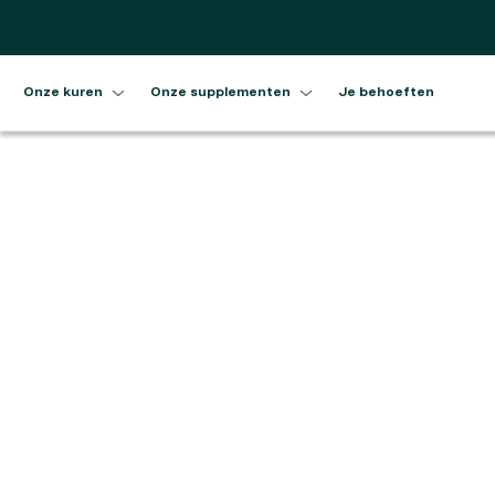
Overslaan en naar de inhoud
gaan
Onze kuren
Onze supplementen
Je behoeften