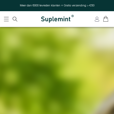
Overslaan en naar de inhoud
Meer dan 6000 tevreden klanten ⭐ Gratis verzending > €50
gaan
Winkelwag
Inloggen