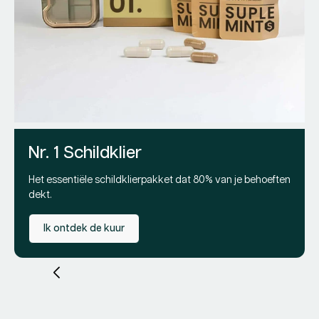
D
Opt
Lev
2
Re
Pr
79
pri
Nr. 1 Schildklier
Het essentiële schildklierpakket dat 80% van je behoeften
dekt.
Ik ontdek de kuur