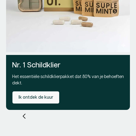
D
Opt
Lev
2
Re
Pr
79
pri
Nr. 1 Schildklier
Het essentiële schildklierpakket dat 80% van je behoeften
dekt.
Ik ontdek de kuur