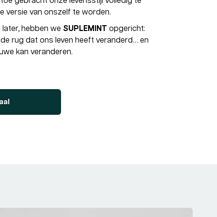
toe gebracht onze levensstijl volledig te
 versie van onszelf te worden.
en later, hebben we
SUPLEMINT
opgericht:
in de rug dat ons leven heeft veranderd… en
 uwe kan veranderen.
aal