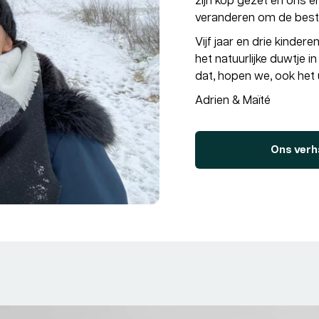
zijn kop gezet en ons er
veranderen om de beste
Vijf jaar en drie kinder
het natuurlijke duwtje 
dat, hopen we, ook het
Adrien & Maïté
Ons verh