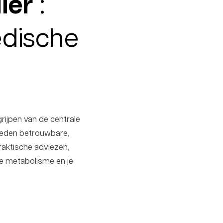
ier
:
edische
rijpen van de centrale
bieden betrouwbare,
praktische adviezen,
je metabolisme en je