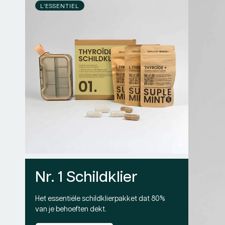
L’ESSENTIEL
Nr. 1 Schildklier
Het essentiële schildklierpakket dat 80%
van je behoeften dekt.