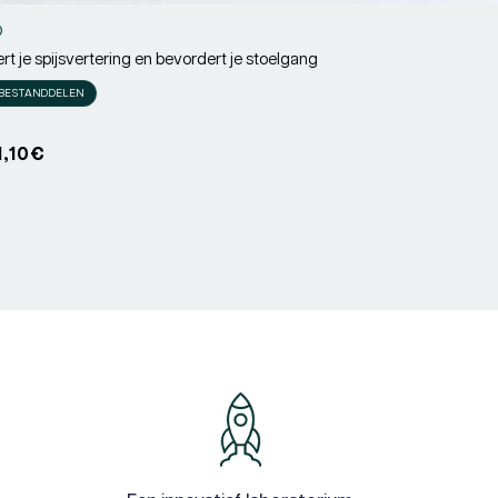
®
rt je spijsvertering en bevordert je stoelgang
r:
 BESTANDDELEN
rijs
1,10€