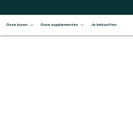
Overslaan en naar de inhoud
gaan
Onze kuren
Onze supplementen
Je behoeften