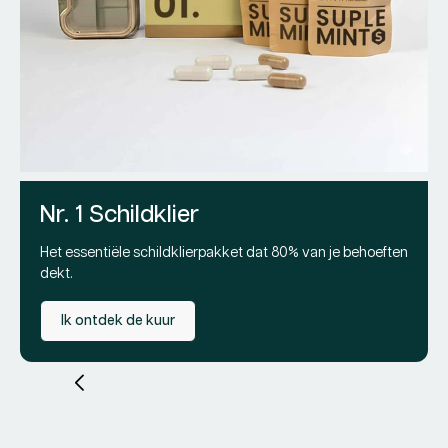
D
Opt
Lev
2
Re
Pr
79
pri
Nr. 1 Schildklier
Het essentiële schildklierpakket dat 80% van je behoeften
dekt.
Ik ontdek de kuur