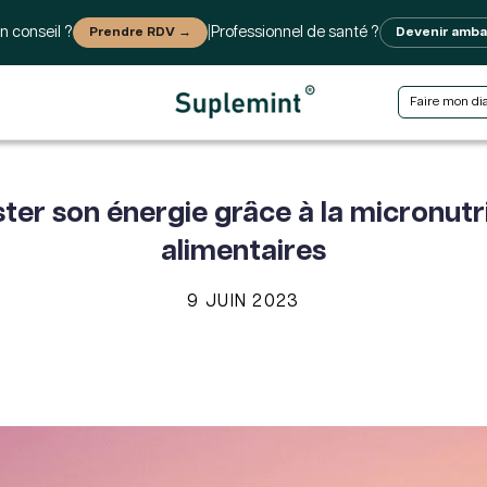
n conseil ?
Prendre RDV →
|
Professionnel de santé ?
Devenir amb
Faire mon di
oster son énergie grâce à la micronut
alimentaires
9 JUIN 2023