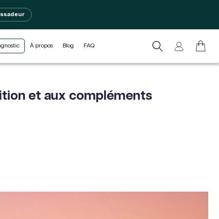
assadeur
L
Connexion
Panier
agnostic
À propos
Blog
FAQ
a
n
g
rition et aux compléments
u
e