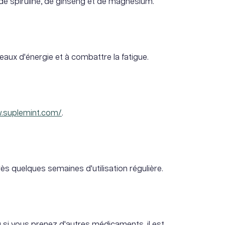
e spiruline, de ginseng et de magnésium.
aux d'énergie et à combattre la fatigue.
w.suplemint.com/
.
s quelques semaines d'utilisation régulière.
u si vous prenez d'autres médicaments, il est