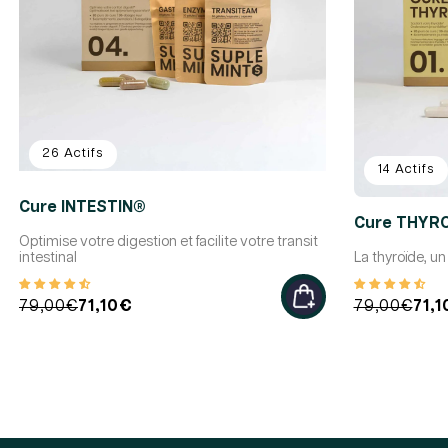
26 Actifs
14 Actifs
Cure INTESTIN®
Cure THYR
Optimise votre digestion et facilite votre transit
intestinal
La thyroïde, u
Prix
Prix
79,00€
71,10€
Prix
Prix
79,00€
71,
habituel
promotionnel
habituel
promotionne