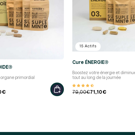
15 Actifs
Cure ÉNERGIE®
OIDE®
Boostez votre énergie et diminue
n organe primordial
tout au long de la journée
10€
Prix
Prix
79,00€
71,10€
l
habituel
promotionnel