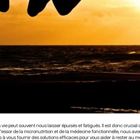
ie peut souvent nous laisser épuisés et fatigués. Il est donc crucia
'essor de la micronutrition et de la médecine fonctionnelle, nous avo
vous fournir des solutions efficaces pour vous aider à rester au mei