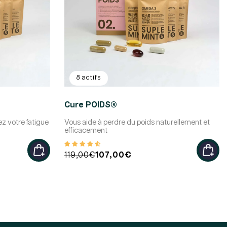
8 actifs
Cure POIDS®
z votre fatigue
Vous aide à perdre du poids naturellement et
efficacement
Prix
Prix
119,00€
107,00€
habituel
promotionnel