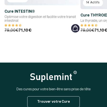
14 Actifs
Cure INTESTIN®
Cure THYROI
Optimise votre digestion et facilite votre transit
intestinal
La thyroïde, un o
Prix
Prix
79,00€
71,10€
Prix
Prix
79,00€
71,10
habituel
promotionnel
habituel
promotionnel
Des cures pour votre bien-être sans prise de tête
Trouver votre Cure