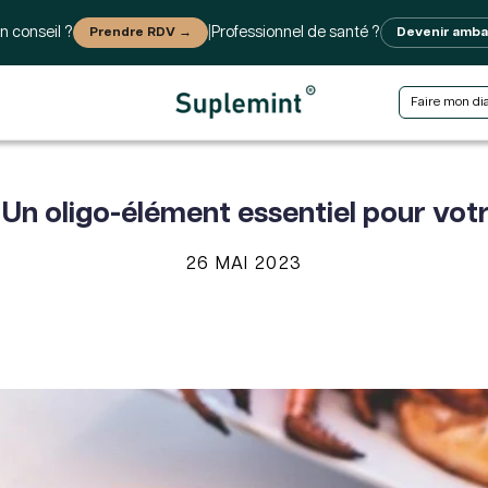
n conseil ?
Prendre RDV →
|
Professionnel de santé ?
Devenir amb
Faire mon di
: Un oligo-élément essentiel pour vot
26 MAI 2023