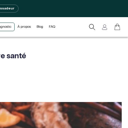
assadeur
L
Connexion
Panier
agnostic
À propos
Blog
FAQ
a
n
g
re santé
u
e