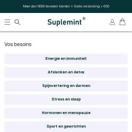
Overslaan en naar de inhoud
Meer dan 6000 tevreden klanten ⭐ Gratis verzending > €50
gaan
Winkelwag
Inloggen
Vos besoins
Energie en immuniteit
Afslanken en detox
Spijsvertering en darmen
Stress en slaap
Hormonen en menopauze
Sport en gewrichten