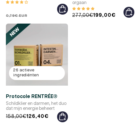
orgaan
Reguliere
Reguliere
Promotieprijs
277,00€
199,00€
0,79€ EUR
prijs
prijs
26 actieve
ingrediënten
Protocole RENTRÉE®
Schildklier en darmen, het duo
dat mijn energie beheert
Reguliere
Promotieprijs
158,00€
126,40€
prijs