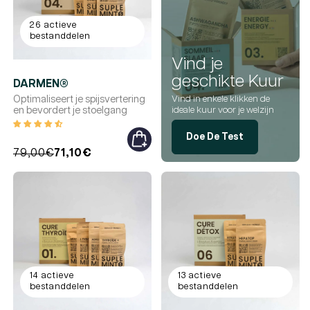
26 actieve
bestanddelen
Vind je
geschikte Kuur
DARMEN®
Optimaliseert je spijsvertering
Vind in enkele klikken de
en bevordert je stoelgang
ideale kuur voor je welzijn
Doe De Test
Reguliere
Promotieprijs
79,00€
71,10€
prijs
14 actieve
13 actieve
bestanddelen
bestanddelen