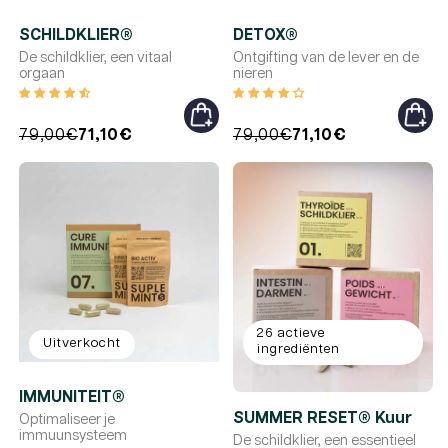
SCHILDKLIER®
DETOX®
De schildklier, een vitaal
Ontgifting van de lever en de
orgaan
nieren
Reguliere
Promotieprijs
79,00€
71,10€
Reguliere
Promotieprijs
79,00€
71,10€
prijs
prijs
26 actieve
Uitverkocht
ingrediënten
IMMUNITEIT®
SUMMER RESET® Kuur
Optimaliseer je
immuunsysteem
De schildklier, een essentieel