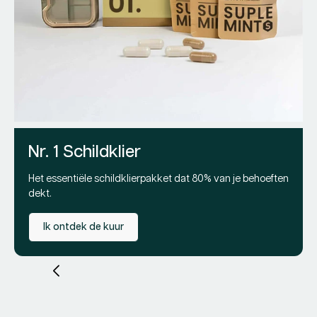
D
Opt
Lev
2
Re
Pr
79
pri
Nr. 1 Schildklier
Het essentiële schildklierpakket dat 80% van je behoeften
dekt.
Ik ontdek de kuur