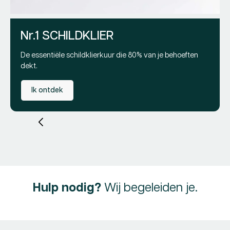
Re
Pr
79
pri
Nr.1 SCHILDKLIER
De essentiële schildklierkuur die 80% van je behoeften
dekt.
Ik ontdek
Hulp nodig?
Wij begeleiden je.