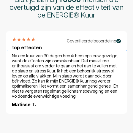
Sluit je aan bij
+6000
mensen die
overtuigd zijn van de effectiviteit van
de ENERGIE® Kuur
★★★★★
Geverifieerde beoordeling
top effecten
‹
›
Na een kuur van 30 dagen heb ik hem opnieuw gevolgd,
want de effecten zijn onmiskenbaar! Dat maakt me
enthousiast om verder te gaan en het aan te vullen met
de slaap en stress Kuur. Ik heb een behoorlijk stressvol
leven op alle vlakken. Mijn slaap wordt daar ook door
beïnvloed. Zo kan ik mijn ENERGIE® Kuur nog verder
optimaliseren. Het vormt een samenhangend geheel. En
niet te vergeten regelmatige lichaamsbeweging en een
voldoende evenwichtige voeding!
Matisse T.