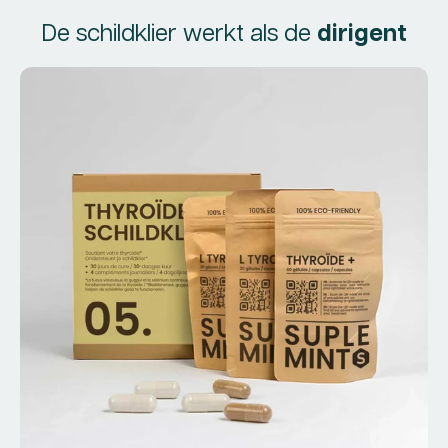
De schildklier werkt als de
dirigent
EN
Boo
do
Lev
1