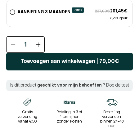
-15%
201,45€
237,00€
AANBIEDING 3 MAANDEN
2,23€/jour
De
De
hoeveelheid
hoeveelheid
van
van
Toevoegen aan winkelwagen
|
79,00€
ENERGIE®
ENERGIE®
|
|
Dagelijkse
Dagelijkse
Is dit product
geschikt voor mijn behoeften
?
Doe de test
energie
energie
|
|
Vitamine
Vitamine
C
C
CoQ10
CoQ10
Gratis
Betaling in 3 of
Bestelling
verzending
4 termijnen
verzonden
Omega-
Omega-
vanaf €50
zonder kosten
binnen 24-48
3
3
uur
L-
L-
tyrosine
tyrosine