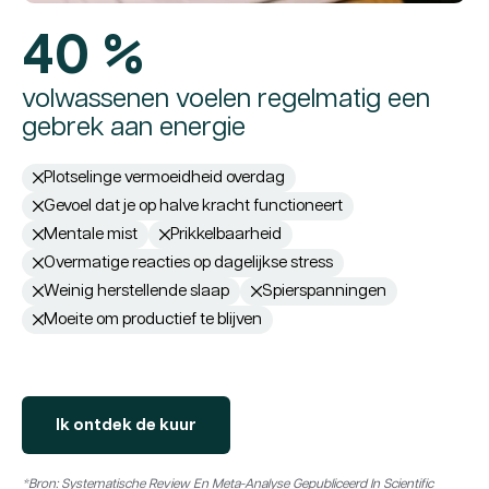
40 %
volwassenen voelen regelmatig een
gebrek aan energie
Plotselinge vermoeidheid overdag
Gevoel dat je op halve kracht functioneert
Mentale mist
Prikkelbaarheid
Overmatige reacties op dagelijkse stress
Weinig herstellende slaap
Spierspanningen
Moeite om productief te blijven
Ik ontdek de kuur
*Bron: Systematische Review En Meta-Analyse Gepubliceerd In Scientific