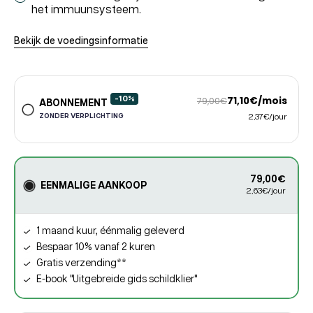
het immuunsysteem.
Bekijk de voedingsinformatie
-10%
71,10€/mois
79,00€
ABONNEMENT
ZONDER VERPLICHTING
2,37€/jour
79,00€
EENMALIGE AANKOOP
2,63€/jour
1 maand kuur, éénmalig geleverd
Bespaar 10% vanaf 2 kuren
Gratis verzending**
E-book "Uitgebreide gids schildklier"