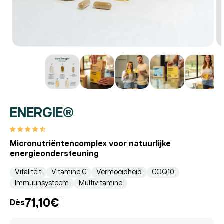
ENERGIE®
Micronutriëntencomplex voor natuurlijke
energieondersteuning
Vitaliteit
Vitamine C
Vermoeidheid
COQ10
Immuunsysteem
Multivitamine
71,10€
Dès
Reguliere
Promotieprijs
prijs