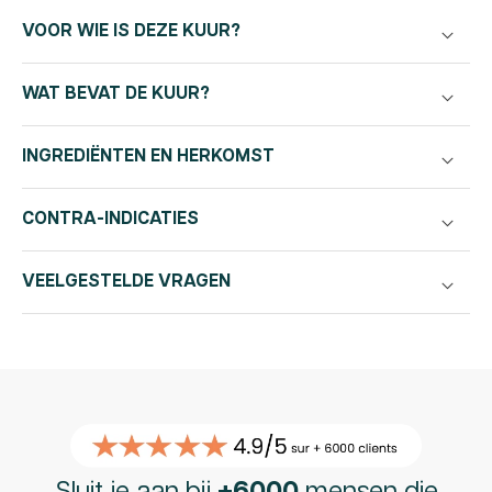
Magnesium
Magnesium
VOOR WIE IS DEZE KUUR?
|
|
150
150
capsules
capsules
WAT BEVAT DE KUUR?
30
30
dagen
dagen
INGREDIËNTEN EN HERKOMST
verminderen
verhogen
CONTRA-INDICATIES
VEELGESTELDE VRAGEN