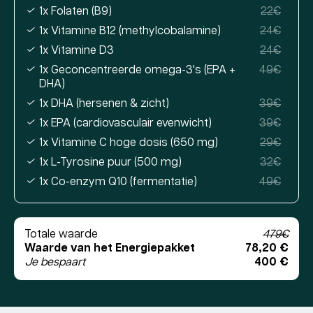
1x Folaten (B9)
22€
1x Vitamine B12 (methylcobalamine)
24€
1x Vitamine D3
24€
1x Geconcentreerde omega-3's (EPA +
49€
DHA)
1x DHA (hersenen & zicht)
39€
1x EPA (cardiovasculair evenwicht)
39€
1x Vitamine C hoge dosis (650 mg)
29€
1x L-Tyrosine puur (500 mg)
32€
1x Co-enzym Q10 (fermentatie)
49€
Totale waarde
479€
Waarde van het Energiepakket
78,20 €
Je bespaart
400 €