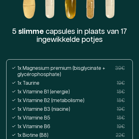
5
slimme
capsules in plaats van 17
ingewikkelde potjes
1x Magnesium premium (bisglycinate +
39€
glycérophosphate)
1x Taurine
19€
1x Vitamine B1 (energie)
18€
1x Vitamine B2 (metabolisme)
18€
1x Vitamine B3 (niacine)
19€
1x Vitamine B5
18€
1x Vitamine B6
19€
1x Biotine (B8)
22€